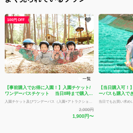
100円 OFF
一覧
【事前購入でお得に入園！】入園チケット/
【当日購入可！】
ワンデーパスチケット 当日8時まで購入可
ーパスも購入でき
能！
入園チケット及びワンデーパス（入園+アトラクション乗り放題）が購入できます。 ※入園のみのチケットをご購入の方がアトラクションをご利用になる場合は別途、現地にて『乗り物回数券』（2枚つづり 1000円）が必要になります※ ※他の割引券・クーポンとの併用はできません。 【営業時間】※3月中旬～11月下旬 平日 10:00～17:00（最終入園/16:00） 土日祝日 9:30～17:00（最終入園/16:00） 夏休み期間（8/31まで） 9:30～17:00（最終入園/16:00） 8/9～8/14 9:00～17:30（最終入園/16:30） 9/20～9/22 9:00～17:30（最終入園/16:30） ※上記開園時間中のお好きな時間にお越しください 【休園日】 毎週 水曜日・木曜日（年末年始/春休み/GW/夏休みは除く）
2,000円
1,900円〜