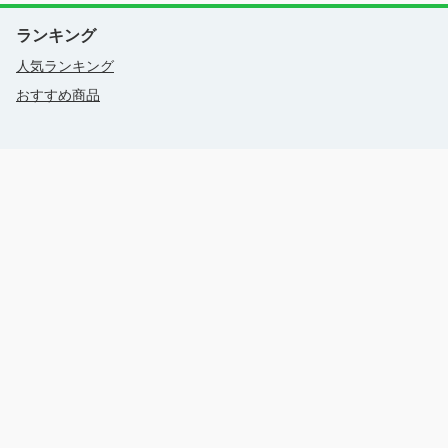
ランキング
人気ランキング
おすすめ商品
0555-72-2239
info@subaruland.jp
〒401-0301 山梨県南都留郡富士河口湖町船津字剣丸尾
6663-1
営業時間（現地時間）：9:00 - 17:00
旅行業登録票
旅行業約款
特定商取引法